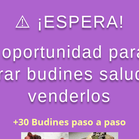
⚠️ ¡ESPERA!
 oportunidad pa
rar budines salu
venderlos
+30 Budines paso a paso