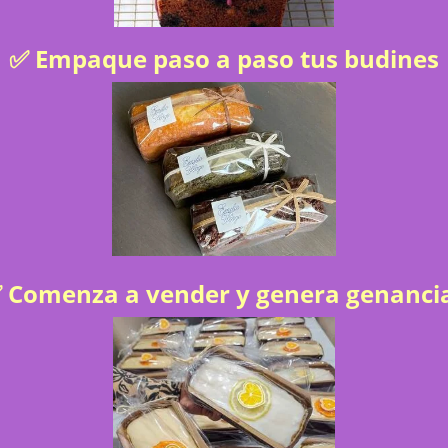
✅ Empaque paso a paso tus budines
 Comenza a vender y genera genanci